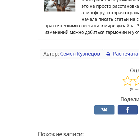
это не просто расстановк
атмосферу, которая отраж
начала писать статьи на 
практическими советами в мире дизайна. 
изменений можно добиться гармонии и уют
Автор:
Семен Кузнецов
Распечата
Оце
(0 го
Подели
Похожие записи: