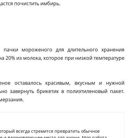
дастся почистить имбирь.
й пачки мороженого для длительного хранения
на 20% из молока, которое при низкой температуре
еное оставалось красивым, вкусным и нужной
ьно завернуть брикетик в полиэтиленовый пакет.
мерзания.
который всегда стремится превратить обычное
ое и вдохновляющее место для жизни. Моя работа —