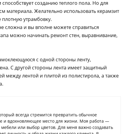
м способствует созданию теплого пола. Но для
 см материала. Желательно использовать керамзит
е плотную утрамбовку.
 не сложна и вы вполне можете справиться
тапа можно начинать ремонт стен, выравнивание,
амоклеющуюся с одной стороны ленту,
ена. C другой стороны лента имеет защитный
ей между лентой и плитой из полистирола, а также
а.
который всегда стремится превратить обычное
ое и вдохновляющее место для жизни. Моя работа —
а мебели или выбор цветов. Для меня важно создавать
ает личность и образ жизни каждого клиента. Я