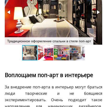
Традиционное оформление спальни в стиле поп-арт
Я
Воплощаем поп-арт в интерьере
За внедрение поп-арта в интерьер могут браться
люди творческие и не боящиеся
экспериментировать. Очень подходит такое
направление для начинающих дизайнеров,