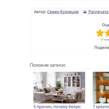
Автор:
Семен Кузнецов
Распечата
Оце
(7 гол
Подели
Похожие записи:
5 причин, почему белую
7 креат