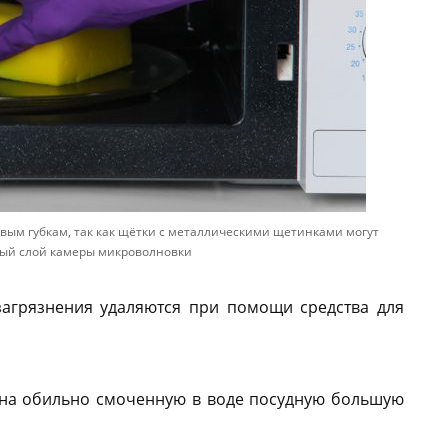
вым губкам, так как щётки с металлическими щетинками могут
ый слой камеры микроволновки
загрязнения удаляются при помощи средства для
 на обильно смоченную в воде посудную большую