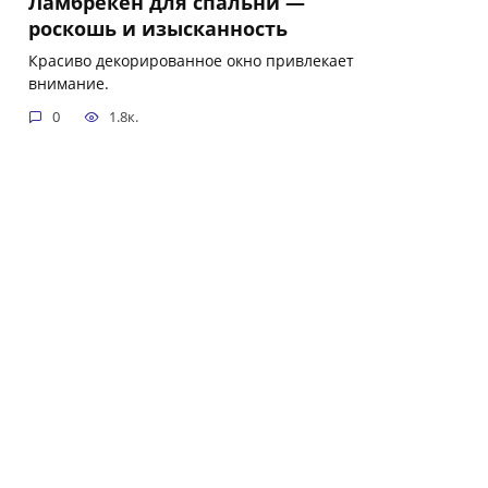
Ламбрекен для спальни —
роскошь и изысканность
Красиво декорированное окно привлекает
внимание.
0
1.8к.