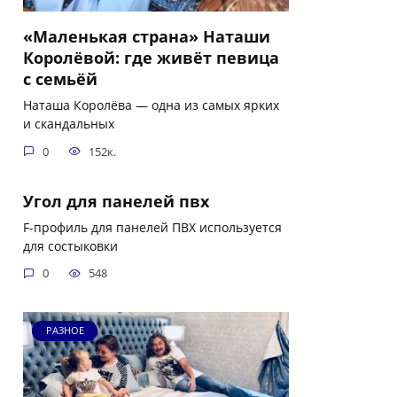
«Маленькая страна» Наташи
Королёвой: где живёт певица
с семьёй
Наташа Королёва — одна из самых ярких
и скандальных
0
152к.
Угол для панелей пвх
F-профиль для панелей ПВХ используется
для состыковки
0
548
РАЗНОЕ