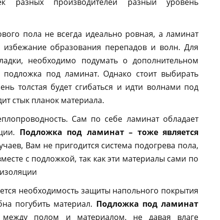
к разных производителей разный уровень
го пола не всегда идеально ровная, а ламинат
о избежание образования перепадов и волн. Для
ладки, необходимо подумать о дополнительном
я подложка под ламинат. Однако стоит выбирать
чень толстая будет сгибаться и идти волнами под
дит стык планок материала.
проводность. Сам по себе ламинат обладает
яции.
Подложка под ламинат – тоже является
учаев, Вам не пригодится система подогрева пола,
вместе с подложкой, так как эти материалы сами по
оизоляции
ся необходимость защиты напольного покрытия
бна погубить материал.
Подложка под ламинат
т между полом и материалом, не давая влаге