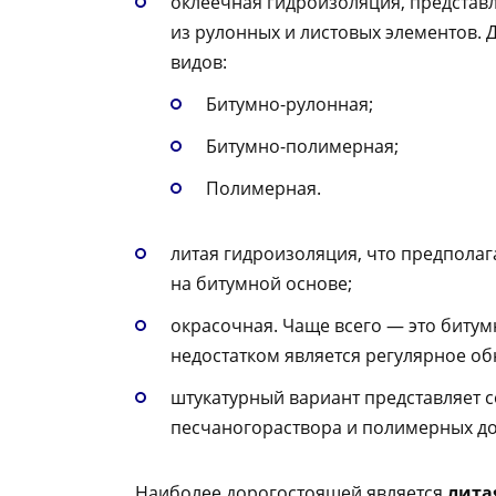
оклеечная гидроизоляция, предста
из рулонных и листовых элементов. 
видов:
Битумно-рулонная;
Битумно-полимерная;
Полимерная.
литая гидроизоляция, что предполаг
на битумной основе;
окрасочная. Чаще всего — это биту
недостатком является регулярное о
штукатурный вариант представляет 
песчаногораствора и полимерных до
Наиболее дорогостоящей является
лита