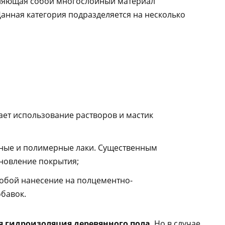
вляющая собой многослойный материал
Данная категория подразделяется на несколько
ает использование растворов и мастик
мные и полимерные лаки. Существенным
бновление покрытия;
собой нанесение на полцементно-
бавок.
я гидроизоляция деревянного пола
. Но в случае