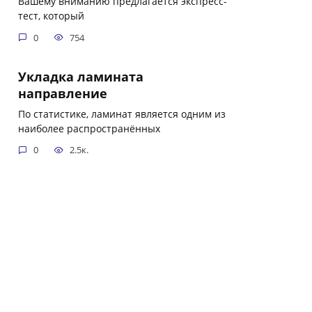
Вашему вниманию предлагается экспресс-
тест, который
0
754
Укладка ламината
направление
По статистике, ламинат является одним из
наиболее распространённых
0
2.5к.