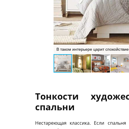
В таком интерьере царит спокойствие
Тонкости художе
спальни
Нестареющая классика. Если спальня