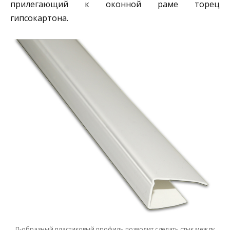
прилегающий к оконной раме торец
гипсокартона.
П-образный пластиковый профиль позволит сделать стык между