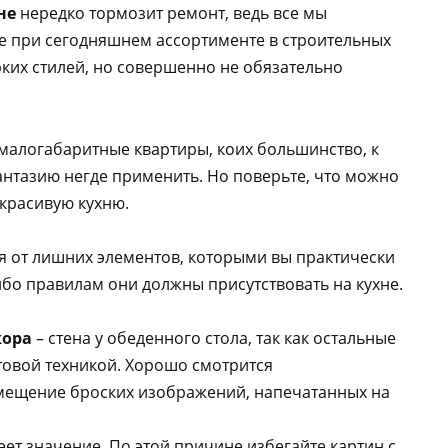
хне
нередко тормозит ремонт, ведь все мы
е при сегодняшнем ассортименте в строительных
рких стилей, но совершенно не обязательно
 малогабаритные квартиры, коих большинство, к
антазию негде применить. Но поверьте, что можно
 красивую кухню.
ся от лишних элементов, которыми вы практически
либо правилам они должны присутствовать на кухне.
кора
– стена у обеденного стола, так как остальные
товой техникой. Хорошо смотрится
азмещение броских изображений, напечатанных на
ет значение. По этой причине избегайте картин с