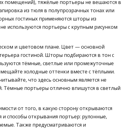
их помещений), тяжёлые портьеры не вешаются в
апировка из тюля в полупрозрачных тонах или
торных гостиных применяются шторы из
 не используются портьеры с крупным рисунком
еском и цветовом плане. Цвет — основной
терьера гостиной. Шторы подбираются в тон с
льзуются тёмные, светлые или промежуточные
азмещайте холодные оттенки вместе с тёплыми.
читывайте, что здесь основным является не
й. Тёмные портьеры отлично впишутся в светлый
имости от того, в какую сторону открываются
я и способы открывания портьер: рулонные,
аемые. Также предусматриваются и