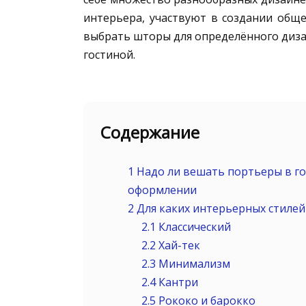
интерьера, участвуют в создании обще
выбрать шторы для определённого диза
гостиной.
Содержание
1
Надо ли вешать портьеры в го
оформлении
2
Для каких интерьерных стиле
2.1
Классический
2.2
Хай-тек
2.3
Минимализм
2.4
Кантри
2.5
Рококо и барокко