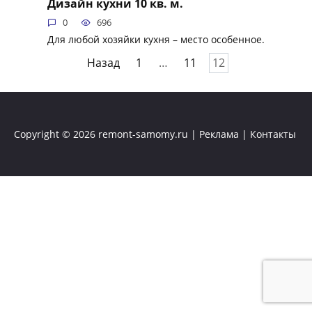
Дизайн кухни 10 кв. м.
0
696
Для любой хозяйки кухня – место особенное.
Пагинация
Назад
1
…
11
12
записей
Copyright © 2026
remont-samomy.ru
|
Реклама
|
Контакты